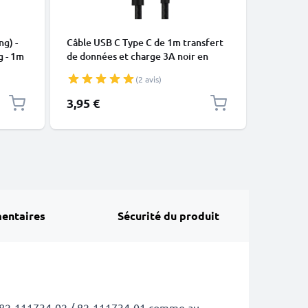
CÂBLES E
ng) -
Câble USB C Type C de 1m transfert
Câble Mi
g - 1m
de données et charge 3A noir en
data et 
Nylon
(2 avis)
3,95 €
4,95 €
entaires
Sécurité du produit
l 82-111734-02 / 82-111734-01 comme au