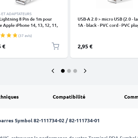
 ET ADAPTATEURS
Lightning 8 Pin de 1m pour
USB-A 2.0 > micro USB (2.0 - la
 Apple iPhone 14, 13, 12, 11,
1A - black - PVC cord - PVC plu
 XR, 8, 7, SE data et charge
(37 avis)
en
5 €
2,95 €
chniques
Compatibilité
Comm
barres Symbol 82-111734-02 / 82-111734-01
ONIC, retrouvez la performance de votre Terminal PDA Symbo