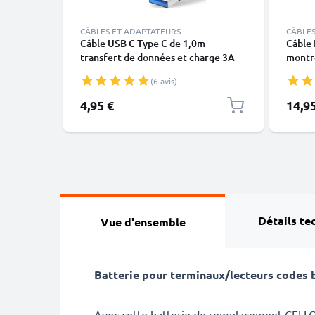
CÂBLES ET ADAPTATEURS
CÂBLES
Câble USB C Type C de 1,0m
Câble 
transfert de données et charge 3A
montre
noir en PVC
X, XS,
(6 avis)
blanc 
4,95 €
14,9
Détails te
Vue d'ensemble
Batterie pour terminaux/lecteurs codes 
Avec cette batterie de remplacement CELL