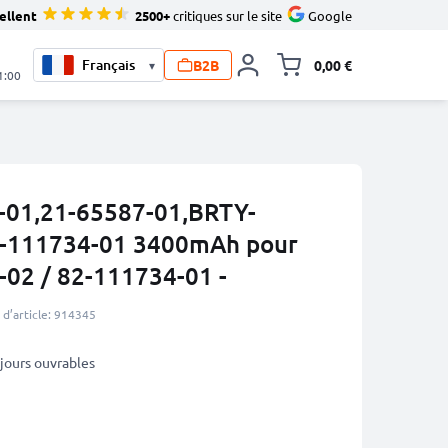
ellent
2500+
critiques sur le site
Google
B2B
0,00 €
▾
Toggle minicart, L
1:00
-01,21-65587-01,BRTY-
-111734-01 3400mAh pour
02 / 82-111734-01 -
d’article: 914345
3 jours ouvrables