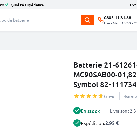
ans
Qualité supérieure
Exc
0805 11.31.88
Lun - Ven: 10:00 - 2
Batterie 21-61261
MC90SAB00-01,82
Symbol 82-111734-
(5 avis)
Numéro 
En stock
Livraison : 2-
2.95 €
Expédition: