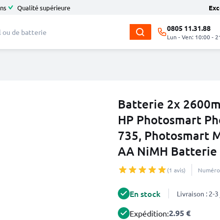
ans
Qualité supérieure
Exc
0805 11.31.88
Lun - Ven: 10:00 - 2
Batterie 2x 2600m
HP Photosmart Ph
735, Photosmart 
AA NiMH Batterie
(1 avis)
Numéro 
En stock
Livraison : 2-
2.95 €
Expédition: