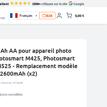
ellent
2500+
critiques sur le site
Google
B2B
0,00 €
▾
Toggle minicart, L
1:00
Ah AA pour appareil photo
otosmart M425, Photosmart
M525 - Remplacement modèle
 2600mAh (x2)
d’article: 915640
3 jours ouvrables