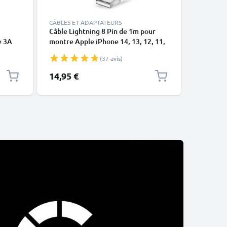
CÂBLES ET ADAPTATEURS
Câble Lightning 8 Pin de 1m pour
USB-A 2.0
e 3A
montre Apple iPhone 14, 13, 12, 11,
1A - blac
X, XS, XR, 8, 7, SE data et charge
(37 avis)
blanc en
14,95 €
2,95 €