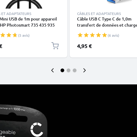
 ET ADAPTATEURS
CÂBLES ET ADAPTATEURS
Mini USB de 1m pour appareil
Câble USB C Type C de 1,0m
 HP Photosmart 735 435 935
transfert de données et charg
307 M407 M415 M417 M425
noir en PVC
(5 avis)
(6 avis)
M447 M537 R742 R707 R927
327 E337 E427 transfert de
€
4,95 €
es 1A noir PVC