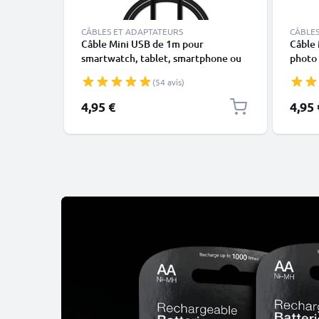
CÂBLES ET ADAPTATEURS
CÂBLES
Câble Mini USB de 1m pour
Câble 
smartwatch, tablet, smartphone ou
photo
GPS - Câble data et charge 1A noir en
M22 M
(54 avis)
PVC
M437 
E317 E
4,95 €
4,95 
donné