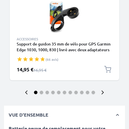
ACCESSOIRES
Support de guidon 35 mm de vélo pour GPS Garmin
Edge 1030, 1000, 830 | livré avec deux adaptateurs
32mm et 25mm
(66 avis)
Prix spécial
14,95 €
Prix normal
16,95 €
VUE D'ENSEMBLE
Batterie neuve de remplacement pour votre