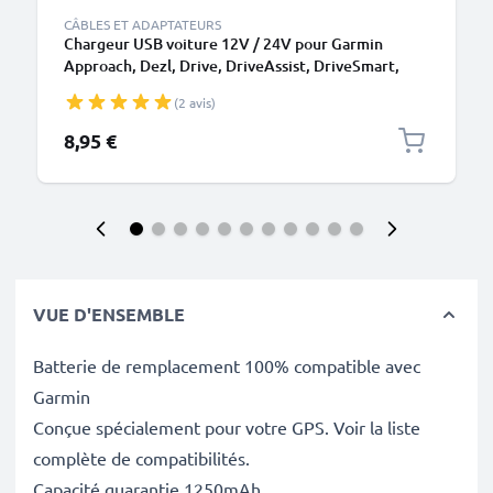
CÂBLES ET ADAPTATEURS
Chargeur USB voiture 12V / 24V pour Garmin
Approach, Dezl, Drive, DriveAssist, DriveSmart,
Edge, eTrex, GPSMAP, Nüvi, Oregon, Zumo
(2 avis)
Adaptateur de charge USB
8,95 €
VUE D'ENSEMBLE
Batterie de remplacement 100% compatible avec
Garmin
Conçue spécialement pour votre GPS. Voir la liste
complète de compatibilités.
Capacité guarantie 1250mAh