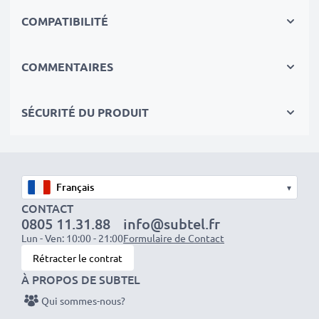
Le choix durable
COMPATIBILITÉ
Optez pour le remplacement de la batterie plutôt que
celui de votre GPS. C'est le choix le plus avisé,
COMMENTAIRES
économique et respectueux de l'environnement. Non
seulement cela vous permet d'économiser de l'argent,
SÉCURITÉ DU PRODUIT
mais aussi de réduire votre empreinte écologique
grâce au recyclage.
Optez pour CELLONIC et ne faites aucun compromis
▾
sur la qualité. Passez votre commande dès maintenant
CONTACT
!
0805 11.31.88
info@subtel.fr
Lun - Ven: 10:00 - 21:00
Formulaire de Contact
Rétracter le contrat
À PROPOS DE SUBTEL
Qui sommes-nous?