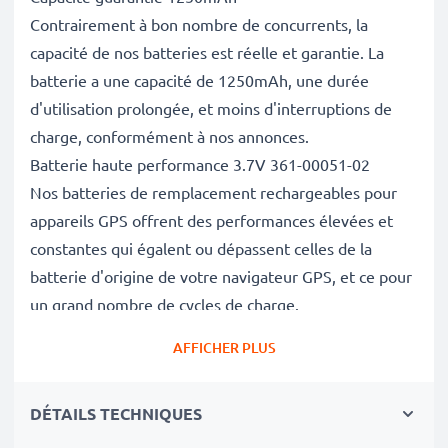
Contrairement à bon nombre de concurrents, la
capacité de nos batteries est réelle et garantie. La
batterie a une capacité de 1250mAh, une durée
d'utilisation prolongée, et moins d'interruptions de
charge, conformément à nos annonces.
Batterie haute performance 3.7V 361-00051-02
Nos batteries de remplacement rechargeables pour
appareils GPS offrent des performances élevées et
constantes qui égalent ou dépassent celles de la
batterie d'origine de votre navigateur GPS, et ce pour
un grand nombre de cycles de charge.
Excellentes normes de qualité et sécurité
AFFICHER PLUS
En tant que spécialistes des batteries depuis 2004,
chacune de nos batteries de remplacement fait l'objet
DÉTAILS TECHNIQUES
de contrôles de qualité stricts et rigoureux afin de
respecter les normes de l'UE et de les dépasser.