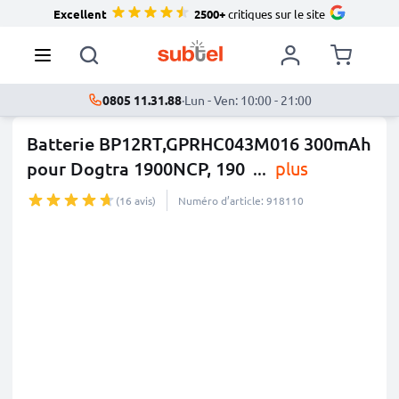
Excellent
2500+
critiques sur le site
0805 11.31.88
·
Lun - Ven: 10:00 - 21:00
Batterie BP12RT,GPRHC043M016 300mAh
pour Dogtra 1900NCP, 190
...
plus
(16 avis)
Numéro d’article: 918110