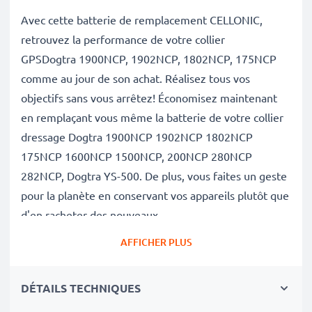
Avec cette batterie de remplacement CELLONIC,
retrouvez la performance de votre collier
GPSDogtra 1900NCP, 1902NCP, 1802NCP, 175NCP
comme au jour de son achat. Réalisez tous vos
objectifs sans vous arrêtez! Économisez maintenant
en remplaçant vous même la batterie de votre collier
dressage Dogtra 1900NCP 1902NCP 1802NCP
175NCP 1600NCP 1500NCP, 200NCP 280NCP
282NCP, Dogtra YS-500. De plus, vous faites un geste
pour la planète en conservant vos appareils plutôt que
d'en racheter des nouveaux.
AFFICHER PLUS
✔
Batterie de rechange de très bonne qualité
avec
DÉTAILS TECHNIQUES
une grande
Capacité: 300mAh