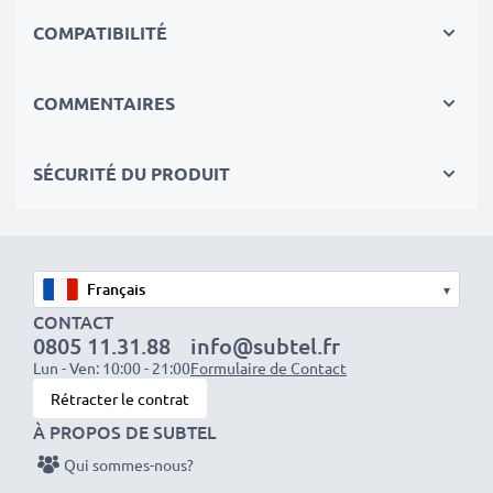
✔
Longue durée de vie
avec sa Technologie NiMH
COMPATIBILITÉ
morderne et effet de mémoire réduit
✔
Sécurité et Fiabilité Garanties contre
: Courts-
Circuits, Surchauffes, Surtensions
COMMENTAIRES
✔
Les batteries sont testées et contrôlées
par des
professionels compétants
SÉCURITÉ DU PRODUIT
✔
100% compatible
avec votre batterie
d'origine Dogtra BP12RT,GPRHC043M016
Données techniques:
▾
Marque:
CELLONIC
CONTACT
0805 11.31.88
info@subtel.fr
Capacité
: 300mAh
Lun - Ven: 10:00 - 21:00
Formulaire de Contact
Tension
: 4.8V
Rétracter le contrat
Type de cellule
: NiMH
À PROPOS DE SUBTEL
Dimensions
: 58.35 x 21.07 x 10.91mm
Qui sommes-nous?
Couleur
: vert