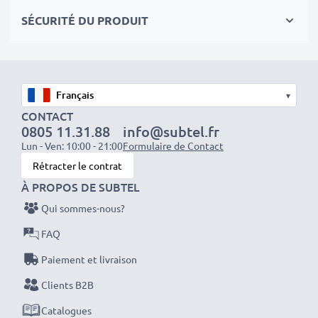
avisé, économique et respectueux de
SÉCURITÉ DU PRODUIT
l'environnement. Non seulement cela vous permet
d'économiser de l'argent, mais aussi de réduire votre
empreinte écologique grâce au recyclage.
▾
Optez pour CELLONIC et ne faites aucun compromis
CONTACT
sur la qualité. Passez votre commande dès maintenant
0805 11.31.88
info@subtel.fr
!
Lun - Ven: 10:00 - 21:00
Formulaire de Contact
Rétracter le contrat
À PROPOS DE SUBTEL
Qui sommes-nous?
FAQ
Paiement et livraison
Clients B2B
Catalogues