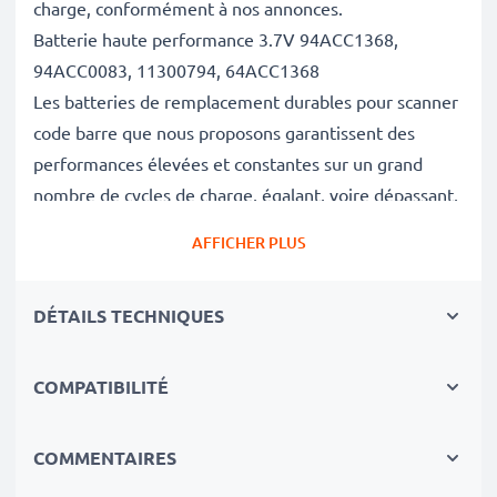
charge, conformément à nos annonces.
Batterie haute performance 3.7V 94ACC1368,
94ACC0083, 11300794, 64ACC1368
Les batteries de remplacement durables pour scanner
code barre que nous proposons garantissent des
performances élevées et constantes sur un grand
nombre de cycles de charge, égalant, voire dépassant,
les performances de votre batterie d'origine.
AFFICHER PLUS
Excellentes normes de qualité et sécurité
En tant que spécialistes des batteries depuis 2004,
DÉTAILS TECHNIQUES
chacune de nos batteries de remplacement fait l'objet
de contrôles de qualité stricts et rigoureux afin de
respecter les normes de l'UE et de les dépasser.
COMPATIBILITÉ
Le choix durable
Optez pour le remplacement de la batterie plutôt que
COMMENTAIRES
celui de votre lecteur code barre. C'est le choix le plus