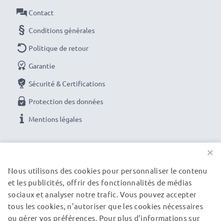
Contact
Conditions générales
Politique de retour
Garantie
Sécurité & Certifications
Protection des données
Mentions légales
NOS OPTIONS DE PAIEMENT
×
Nous utilisons des cookies pour personnaliser le contenu
et les publicités, offrir des fonctionnalités de médias
NOS PARTENAIRES DE LIVRAISON
sociaux et analyser notre trafic. Vous pouvez accepter
tous les cookies, n’autoriser que les cookies nécessaires
ou gérer vos préférences. Pour plus d’informations sur
© subtel.fr 2026