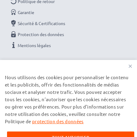
Politique de retour
Garantie
Sécurité & Certifications
Protection des données
Mentions légales
NOS OPTIONS DE PAIEMENT
×
Nous utilisons des cookies pour personnaliser le contenu
et les publicités, offrir des fonctionnalités de médias
NOS PARTENAIRES DE LIVRAISON
sociaux et analyser notre trafic. Vous pouvez accepter
tous les cookies, n’autoriser que les cookies nécessaires
ou gérer vos préférences. Pour plus d’informations sur
© subtel.fr 2026
notre utilisation des cookies, veuillez consulter notre
Tous les prix incluent la TVA et excluent les frais de port.
Veuillez noter que toutes les marques citées sont des
Politique de
protection des données
marques déposées de leurs propriétaires respectifs et sont
mentionnées sur nos pages web uniquement pour fournir des