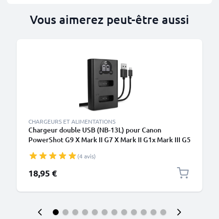
Vous aimerez peut-être aussi
CHARGEURS ET ALIMENTATIONS
Chargeur double USB (NB-13L) pour Canon
PowerShot G9 X Mark II G7 X Mark II G1x Mark III G5
X SX740 HS SX620 HS SX720 SX730 SX740 + 1m +
(4 avis)
Câble USB de CELLONIC
18,95 €