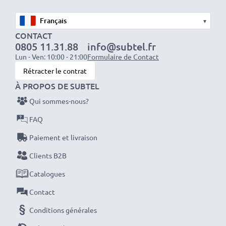
★ 3 ans de Grantie ★
▾
En tant que Professionnel International du Métier
CONTACT
0805 11.31.88
info@subtel.fr
depuis 2004, nous connaissons la valeur des produits
Lun - Ven: 10:00 - 21:00
Formulaire de Contact
de grande Qualité, c'est pour cela, que nous nous
Rétracter le contrat
engageons sur une Garantie de 36 mois!
À PROPOS DE SUBTEL
Qui sommes-nous?
FAQ
Paiement et livraison
Clients B2B
Catalogues
Contact
Conditions générales