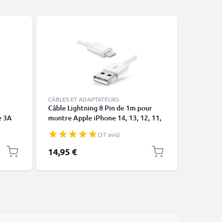
CÂBLES ET ADAPTATEURS
Câble Lightning 8 Pin de 1m pour
USB-A 2.0
e 3A
montre Apple iPhone 14, 13, 12, 11,
1A - blac
X, XS, XR, 8, 7, SE data et charge
(37 avis)
blanc en
14,95 €
2,95 €