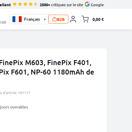
ellent
2500+
critiques sur le site
Google
B2B
0,00 €
▾
Toggle minicart, L
1:00
 FinePix M603, FinePix F401,
ePix F601, NP-60 1180mAh de
 d’article: 101177
3 jours ouvrables