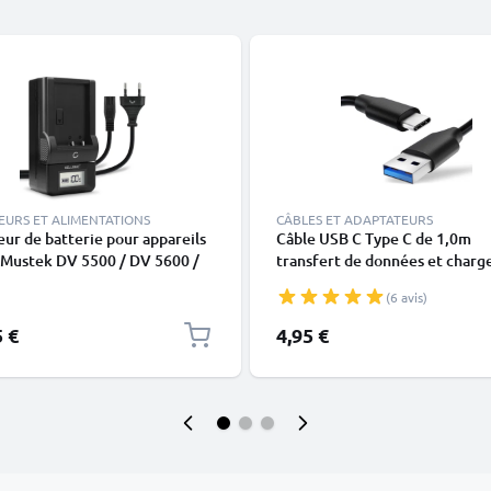
EURS ET ALIMENTATIONS
CÂBLES ET ADAPTATEURS
ur de batterie pour appareils
Câble USB C Type C de 1,0m
 Mustek DV 5500 / DV 5600 /
transfert de données et charg
00 de CELLONIC
noir en PVC
(6 avis)
5 €
4,95 €