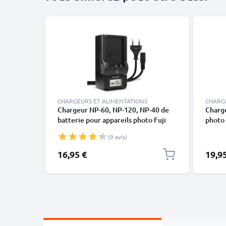
CHARGEURS ET ALIMENTATIONS
CHARG
Chargeur NP-60, NP-120, NP-40 de
Charge
batterie pour appareils photo Fuji
photo
FinePix F10 FinePix F11 FinePix
DV 65
(9 avis)
F401 FinePix F410 FinePix F601
FinePix M603 de CELLONIC
16,95 €
19,9