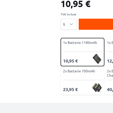
10,95 €
TVA incluse
Quantité
1x Batterie 1180mAh
1x 
10,95 €
12
2x Batterie 700mAh
2x 
Cha
23,95 €
40