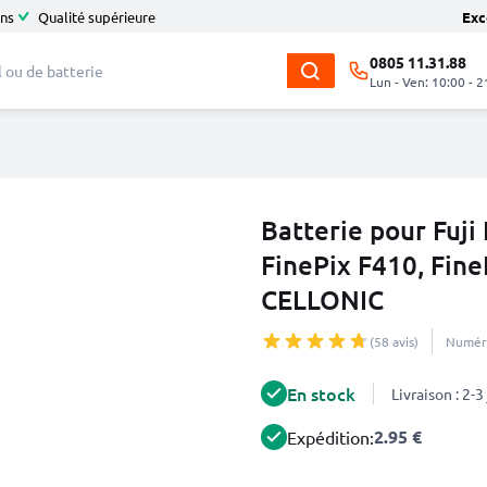
ans
Qualité supérieure
Exc
0805 11.31.88
Lun - Ven: 10:00 - 2
Batterie pour Fuji
FinePix F410, Fin
CELLONIC
(58 avis)
Numéro
En stock
Livraison : 2-
2.95 €
Expédition: