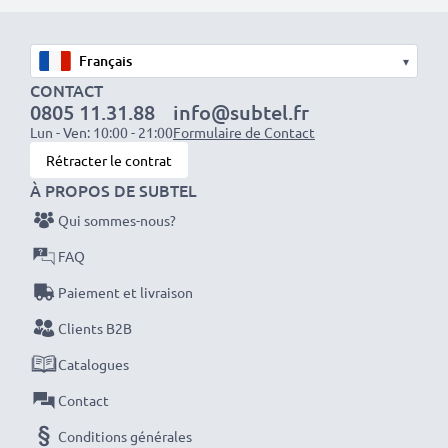
▾
Optez pour CELLONIC et ne faites aucun compromis
CONTACT
sur la qualité. Passez votre commande dès maintenant
0805 11.31.88
info@subtel.fr
!
Lun - Ven: 10:00 - 21:00
Formulaire de Contact
Rétracter le contrat
À PROPOS DE SUBTEL
Qui sommes-nous?
FAQ
Paiement et livraison
Clients B2B
Catalogues
Contact
Conditions générales