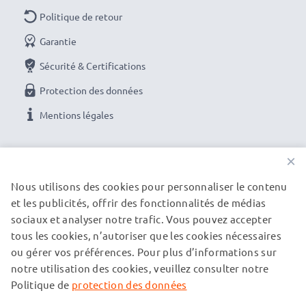
Politique de retour
Garantie
Sécurité & Certifications
Protection des données
Mentions légales
NOS OPTIONS DE PAIEMENT
×
Nous utilisons des cookies pour personnaliser le contenu
et les publicités, offrir des fonctionnalités de médias
NOS PARTENAIRES DE LIVRAISON
sociaux et analyser notre trafic. Vous pouvez accepter
tous les cookies, n’autoriser que les cookies nécessaires
ou gérer vos préférences. Pour plus d’informations sur
© subtel.fr 2026
notre utilisation des cookies, veuillez consulter notre
Tous les prix incluent la TVA et excluent les frais de port.
Veuillez noter que toutes les marques citées sont des
Politique de
protection des données
marques déposées de leurs propriétaires respectifs et sont