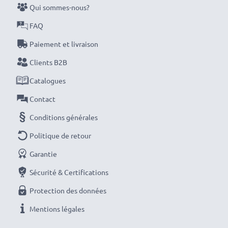
Optez pour subtel et ne faites aucun compromis sur la
Qui sommes-nous?
qualité. Passez votre commande dès maintenant !
FAQ
Paiement et livraison
Clients B2B
Catalogues
Contact
Conditions générales
Politique de retour
Garantie
Sécurité & Certifications
Protection des données
Mentions légales