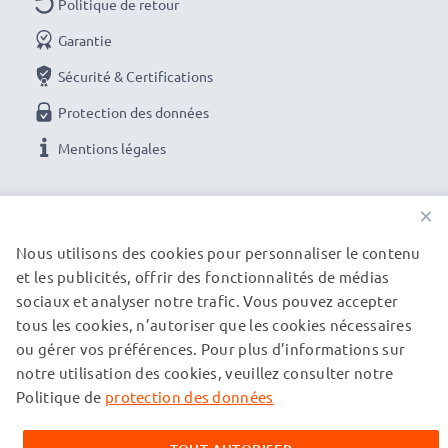
Politique de retour
Commandez maintenant avec une livraison rapide
et une garantie de 3 ans !
Garantie
Sécurité & Certifications
Protection des données
Mentions légales
NOS OPTIONS DE PAIEMENT
×
Nous utilisons des cookies pour personnaliser le contenu
et les publicités, offrir des fonctionnalités de médias
NOS PARTENAIRES DE LIVRAISON
sociaux et analyser notre trafic. Vous pouvez accepter
tous les cookies, n’autoriser que les cookies nécessaires
ou gérer vos préférences. Pour plus d’informations sur
© subtel.fr 2026
notre utilisation des cookies, veuillez consulter notre
Tous les prix incluent la TVA et excluent les frais de port.
Veuillez noter que toutes les marques citées sont des
Politique de
protection des données
marques déposées de leurs propriétaires respectifs et sont
mentionnées sur nos pages web uniquement pour fournir des