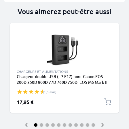
Vous aimerez peut-être aussi
CHARGEURS ET ALIMENTATIONS
Chargeur double USB (LP-E17) pour Canon EOS
200D 250D 800D 77D 760D 750D, EOS M6 Mark II
M3 M5, EOS RP, Rebel SL2 T6i Kiss X8i + 1m + Câble
(5 avis)
USB de CELLONIC
17,95 €