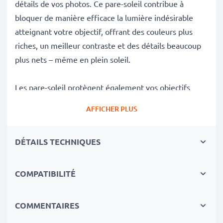
détails de vos photos. Ce pare-soleil contribue à
bloquer de manière efficace la lumière indésirable
atteignant votre objectif, offrant des couleurs plus
riches, un meilleur contraste et des détails beaucoup
plus nets – même en plein soleil.
Les pare-soleil protègent également vos objectifs
délicats contre les chutes, les impacts, les empreintes
AFFICHER PLUS
digitales, la pluie, la poussière et le sable, en faisant
des accessoires essentiels pour tout sac de
DÉTAILS TECHNIQUES
photographe.
Avantages du Fleur / Tulipe / Pétale baïonnette Pare-
COMPATIBILITÉ
soleil ALC-SH112 de CELLONIC
✔ 100 % compatible avec les appareils photo, les
COMMENTAIRES
caméscopes, les reflex numériques et bien d'autres