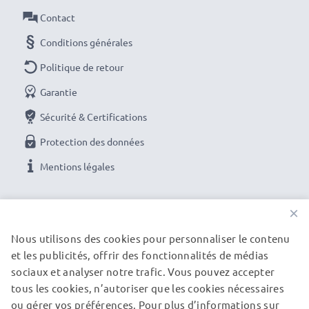
angle ou aux longues focales.
Contact
Conditions générales
Caractéristiques :
Matière:
Plastique
Politique de retour
Forme:
Fleur / Tulipe / Pétale
Garantie
Des couleurs et des détails photo brillants avec ce
Sécurité & Certifications
Fleur / Tulipe / Pétale baïonnette Pare-soleil de
Protection des données
CELLONIC. Commandez maintenant pour une
livraison rapide et une garantie de 3 ans !
Mentions légales
NOS OPTIONS DE PAIEMENT
×
Nous utilisons des cookies pour personnaliser le contenu
et les publicités, offrir des fonctionnalités de médias
NOS PARTENAIRES DE LIVRAISON
sociaux et analyser notre trafic. Vous pouvez accepter
tous les cookies, n’autoriser que les cookies nécessaires
ou gérer vos préférences. Pour plus d’informations sur
© subtel.fr 2026