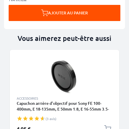
AJOUTER AU PANIER
Vous aimerez peut-être aussi
ACCESSOIRES
Capuchon arrière d'objectif pour Sony FE 100-
400mm, E 18-135mm, E 50mm 1.8, E 16-55mm 3.5-
5.6, E 16mm 2.8, E PZ 16-50mm 3.5-5.6 (ALC-R1EM),
(3 avis)
Baïonnette Couvercle, Capot de protection Sony E-
Mount
4,95 €