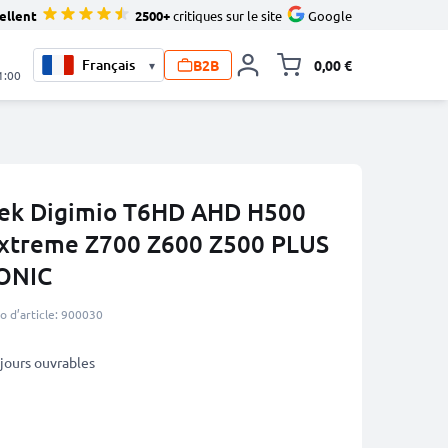
ellent
2500+
critiques sur le site
Google
B2B
0,00 €
▾
Toggle minicart, L
1:00
ptek Digimio T6HD AHD H500
Extreme Z700 Z600 Z500 PLUS
ONIC
 d’article: 900030
3 jours ouvrables