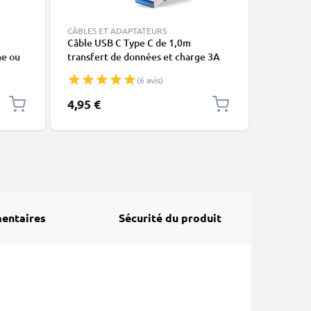
CÂBLES ET ADAPTATEURS
CÂBLES E
Câble USB C Type C de 1,0m
Câble Li
ne ou
transfert de données et charge 3A
montre A
noir en
noir en PVC
X, XS, XR
(6 avis)
blanc en
4,95 €
14,95 €
entaires
Sécurité du produit