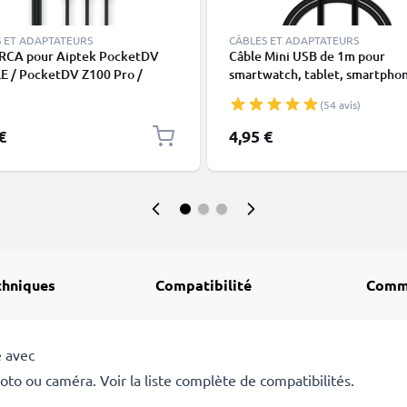
 ET ADAPTATEURS
CÂBLES ET ADAPTATEURS
 RCA pour Aiptek PocketDV
Câble Mini USB de 1m pour
E / PocketDV Z100 Pro /
smartwatch, tablet, smartpho
tDV Z200 LE / PocketDV Z200
GPS - Câble data et charge 1A 
(54 avis)
Cordon AV de , Connecteur
PVC
Câble Audio-Vidéo Composite
€
4,95 €
V, DVD, Blu-Ray, Caméra,
le
chniques
Compatibilité
Comm
 avec
to ou caméra. Voir la liste complète de compatibilités.