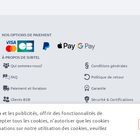
NOS OPTIONS DE PAIEMENT
À PROPOS DE SUBTEL
Qui sommes-nous?
Conditions générales
FAQ
Politique de retour
Paiement et livraison
Garantie
Clients B2B
Sécurité & Certifications
Catalogues
Protection des données
et les publicités, offrir des fonctionnalités de
pter tous les cookies, n’autoriser que les cookies
Contact
Mentions légales
tions sur notre utilisation des cookies, veuillez