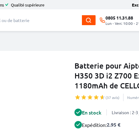
ans
Qualité supérieure
Exc
0805 11.31.88
Lun - Ven: 10:00 - 2
Batterie pour Ai
H350 3D i2 Z700 
1180mAh de CELL
(37 avis)
Numéro
En stock
Livraison : 2-
2.95 €
Expédition: