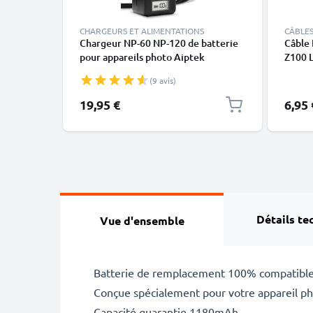
CHARGEURS ET ALIMENTATIONS
CÂBLES
Chargeur NP-60 NP-120 de batterie
Câble
pour appareils photo Aiptek
Z100 L
Pocketcinema V10 T15 Seeme HD
Pocke
(9 avis)
PocketDV 5700 8700 8800 LE DDV-
Pro - 
V1 H100 T200 Z100 LE / Pro
RCA, 
19,95 €
6,95 
de CELLONIC
pour T
Conso
Détails te
Vue d'ensemble
Batterie de remplacement 100% compatible
Conçue spécialement pour votre appareil pho
Capacité guarantie 1180mAh