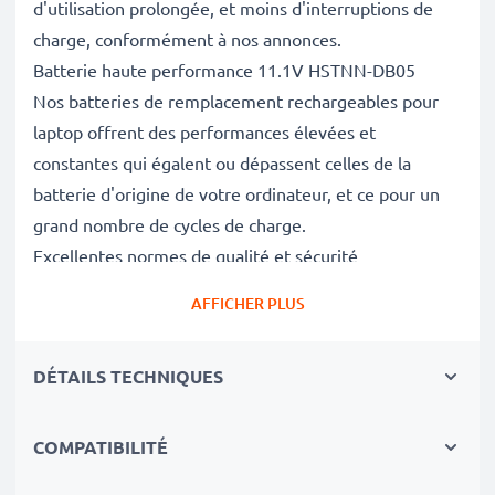
d'utilisation prolongée, et moins d'interruptions de
charge, conformément à nos annonces.
Batterie haute performance 11.1V HSTNN-DB05
Nos batteries de remplacement rechargeables pour
laptop offrent des performances élevées et
constantes qui égalent ou dépassent celles de la
batterie d'origine de votre ordinateur, et ce pour un
grand nombre de cycles de charge.
Excellentes normes de qualité et sécurité
En tant que spécialistes des batteries depuis 2004,
AFFICHER PLUS
chacune de nos batteries de remplacement fait l'objet
de contrôles de qualité stricts et rigoureux afin de
DÉTAILS TECHNIQUES
respecter les normes de l'UE et de les dépasser.
Le choix durable
Optez pour le remplacement de la batterie plutôt que
COMPATIBILITÉ
celui de votre notebook. C'est le choix le plus avisé,