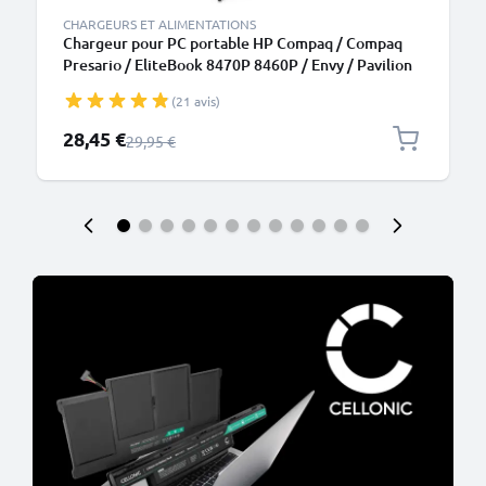
CHARGEURS ET ALIMENTATIONS
Chargeur pour PC portable HP Compaq / Compaq
Presario / EliteBook 8470P 8460P / Envy / Pavilion
DV7, DV6, G7 / ProBook 6570B - Alimentation 19V
(21 avis)
4.74A 90W 463955-001, Câble de Charge 2.6m
Prix spécial
28,45 €
Prix normal
29,95 €