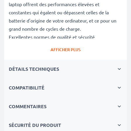
laptop offrent des performances élevées et
constantes qui égalent ou dépassent celles de la
batterie d'origine de votre ordinateur, et ce pour un
grand nombre de cycles de charge.
Excellentes normes de qualité et sécurité
En tant que spécialistes des batteries depuis 2004,
AFFICHER PLUS
chacune de nos batteries de remplacement fait l'objet
de contrôles de qualité stricts et rigoureux afin de
DÉTAILS TECHNIQUES
respecter les normes de l'UE et de les dépasser.
Le choix durable
Optez pour le remplacement de la batterie plutôt que
COMPATIBILITÉ
celui de votre notebook. C'est le choix le plus avisé,
économique et respectueux de l'environnement. Non
COMMENTAIRES
seulement cela vous permet d'économiser de l'argent,
mais aussi de réduire votre empreinte écologique
SÉCURITÉ DU PRODUIT
grâce au recyclage.