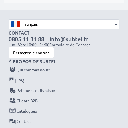
Optez pour CELLONIC et ne faites aucun compromis
▾
sur la qualité. Passez votre commande dès maintenant
CONTACT
!
0805 11.31.88
info@subtel.fr
Lun - Ven: 10:00 - 21:00
Formulaire de Contact
Rétracter le contrat
À PROPOS DE SUBTEL
Qui sommes-nous?
FAQ
Paiement et livraison
Clients B2B
Catalogues
Contact