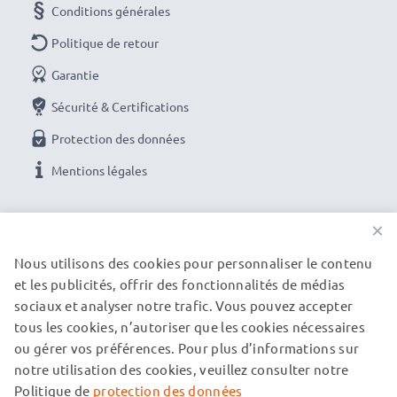
Conditions générales
Politique de retour
Garantie
Sécurité & Certifications
Protection des données
Mentions légales
NOS OPTIONS DE PAIEMENT
×
Nous utilisons des cookies pour personnaliser le contenu
et les publicités, offrir des fonctionnalités de médias
NOS PARTENAIRES DE LIVRAISON
sociaux et analyser notre trafic. Vous pouvez accepter
tous les cookies, n’autoriser que les cookies nécessaires
ou gérer vos préférences. Pour plus d’informations sur
© subtel.fr 2026
notre utilisation des cookies, veuillez consulter notre
Tous les prix incluent la TVA et excluent les frais de port.
Veuillez noter que toutes les marques citées sont des
Politique de
protection des données