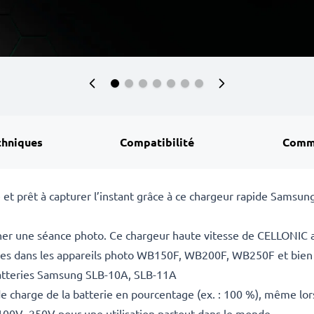
chniques
Compatibilité
Comm
 et prêt à capturer l’instant grâce à ce chargeur rapide Sams
cher une séance photo. Ce chargeur haute vitesse de CELLONIC 
ées dans les appareils photo WB150F, WB200F, WB250F et bien 
batteries Samsung SLB-10A, SLB-11A
de charge de la batterie en pourcentage (ex. : 100 %), même lor
 100V–250V pour une utilisation partout dans le monde