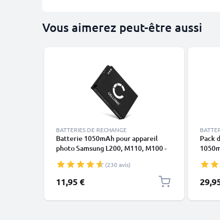
Vous aimerez peut-être aussi
BATTERIES DE RECHANGE
BATTE
Batterie 1050mAh pour appareil
Pack d
photo Samsung L200, M110, M100 -
1050m
Remplacement modèle SLB-10A
Samsu
(230 avis)
WB35
WB750
11,95 €
29,9
EX2f L
d'alim