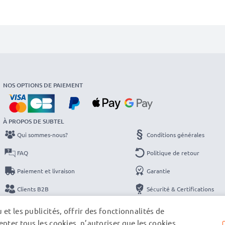
NOS OPTIONS DE PAIEMENT
À PROPOS DE SUBTEL
Qui sommes-nous?
Conditions générales
FAQ
Politique de retour
Paiement et livraison
Garantie
Clients B2B
Sécurité & Certifications
Catalogues
Protection des données
et les publicités, offrir des fonctionnalités de
pter tous les cookies, n’autoriser que les cookies
Contact
Mentions légales