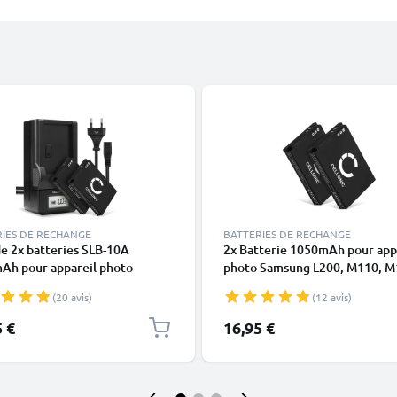
RIES DE RECHANGE
BATTERIES DE RECHANGE
e 2x batteries SLB-10A
2x Batterie 1050mAh pour app
Ah pour appareil photo
photo Samsung L200, M110, M
ng WB1100f WB200f WB250f
Remplacement modèle SLB-10
(20 avis)
(12 avis)
0f WB500 WB550 WB700
10A
 WB800f WB850f WB2100
5 €
16,95 €
100 - Avec chargeur et câble
entation