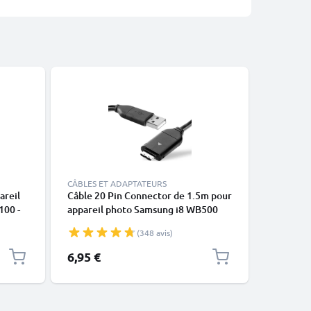
CÂBLES ET ADAPTATEURS
CÂBLES E
areil
Câble 20 Pin Connector de 1.5m pour
2x Câble
100 -
appareil photo Samsung i8 WB500
pour app
A SLB-
WB5500 WB600 WB650 WB700
PL100 P
(348 avis)
PL100 PL150 PL20 PL210 PL50 ES55
SH100 ST
ES65 ES70 ES75 ST65 ST500 ST30
WB500 W
6,95 €
10,95 €
L100 TL220 transfert de données
transfer
noir PVC