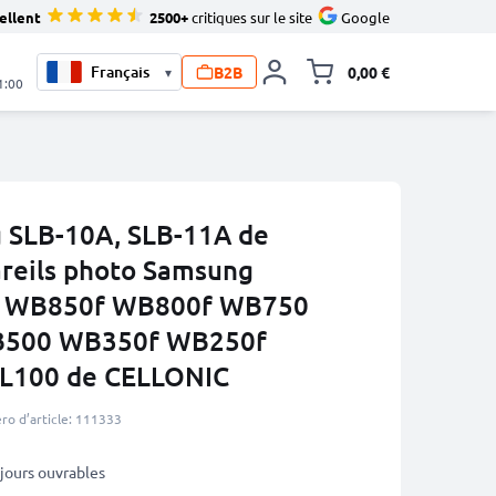
ellent
2500+
critiques sur le site
Google
B2B
0,00 €
▾
Toggle minicart, L
1:00
 SLB-10A, SLB-11A de
areils photo Samsung
 WB850f WB800f WB750
500 WB350f WB250f
L100 de CELLONIC
o d’article: 111333
3 jours ouvrables