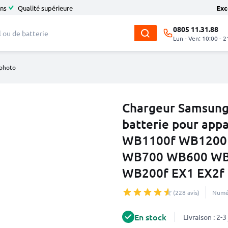
ans
Qualité supérieure
Exc
0805 11.31.88
Lun - Ven: 10:00 - 2
 photo
Chargeur Samsung
batterie pour app
WB1100f WB1200
WB700 WB600 WB
WB200f EX1 EX2f 
(228 avis)
Numér
En stock
Livraison : 2-