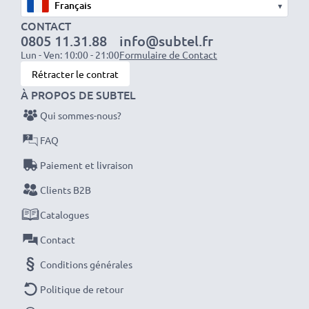
▾
compatible avec votre chargeur d’origine
CONTACT
0805 11.31.88
info@subtel.fr
Lun - Ven: 10:00 - 21:00
Formulaire de Contact
Rétracter le contrat
À PROPOS DE SUBTEL
REMARQUE :
Pour des performances optimales et
une plus longue durée de vie, chargez complètement
Qui sommes-nous?
les batteries avant leur première utilisation.
FAQ
Paiement et livraison
Chaque batterie CELLONIC est soumise à des tests
Clients B2B
stricts pour garantir des performances élevées et
une alimentation durable. Commandez maintenant
Catalogues
pour une livraison rapide et une garantie de 3 ans !
Contact
Conditions générales
Politique de retour