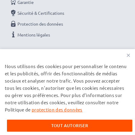
Garantie
Sécurité & Certifications
Protection des données
Mentions légales
NOS OPTIONS DE PAIEMENT
×
Nous utilisons des cookies pour personnaliser le contenu
et les publicités, offrir des fonctionnalités de médias
NOS PARTENAIRES DE LIVRAISON
sociaux et analyser notre trafic. Vous pouvez accepter
tous les cookies, n’autoriser que les cookies nécessaires
ou gérer vos préférences. Pour plus d’informations sur
© subtel.fr 2026
notre utilisation des cookies, veuillez consulter notre
Tous les prix incluent la TVA et excluent les frais de port.
Veuillez noter que toutes les marques citées sont des
Politique de
protection des données
marques déposées de leurs propriétaires respectifs et sont
mentionnées sur nos pages web uniquement pour fournir des
TOUT AUTORISER
informations sur nos produits.