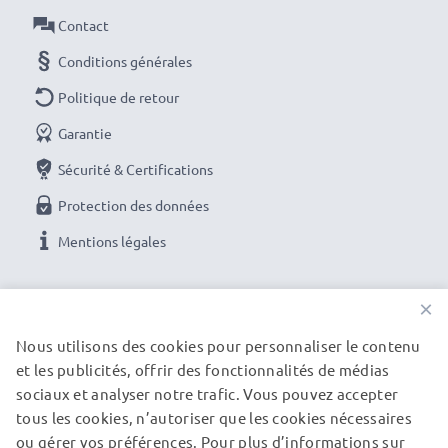
Sony grâce à l’adaptateur secteur subtel.
Contact
Commandez maintenant avec une livraison rapide
Conditions générales
et une garantie de 3 ans !
Politique de retour
Garantie
Sécurité & Certifications
Protection des données
Mentions légales
NOS OPTIONS DE PAIEMENT
×
Nous utilisons des cookies pour personnaliser le contenu
et les publicités, offrir des fonctionnalités de médias
NOS PARTENAIRES DE LIVRAISON
sociaux et analyser notre trafic. Vous pouvez accepter
tous les cookies, n’autoriser que les cookies nécessaires
ou gérer vos préférences. Pour plus d’informations sur
© subtel.fr 2026