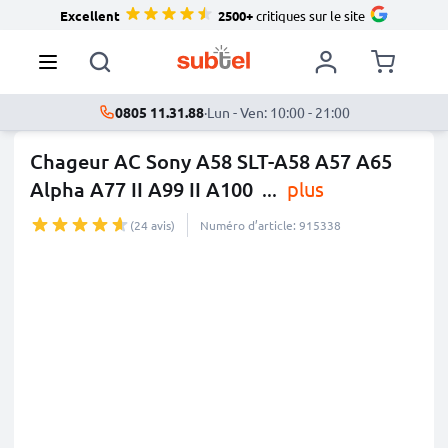
Excellent
2500+
critiques sur le site
0805 11.31.88
·
Lun - Ven: 10:00 - 21:00
Chageur AC Sony A58 SLT-A58 A57 A65
Alpha A77 II A99 II A100
...
plus
(24 avis)
Numéro d’article: 915338