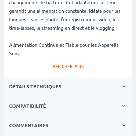
changements de batterie. Cet adaptateur secteur
garantit une alimentation constante, idéale pour les
longues séances photo, l'enregistrement vidéo, les
time-lapses, le streaming en direct et le vlogging.
Alimentation Continue et Fiable pour les Appareils
Sony
✔ Alimentation secteur ininterrompue pour une
AFFICHER PLUS
utilisation prolongée
✔ Aucune interruption pour la recharge – idéal pour le
DÉTAILS TECHNIQUES
montage photo/vidéo, le transfert de fichiers ou la
lecture ininterrompue
✔ Compatible avec la charge DC
COMPATIBILITÉ
✔ Idéal pour : photographie de studio, streaming
vidéo, vlogging, portrait et photographie de produits
COMMENTAIRES
✔ 100 % compatible avec Sony Alpha77, A300, A200,