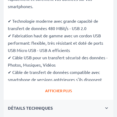
smartphones.
✔ Technologie moderne avec grande capacité de
transfert de données 480 MBit/s - USB 2.0
✔ Fabrication haut de gamme avec un cordon USB
performant: flexible, très résistant et doté de ports
USB Micro USB - USB A efficients
✔ Câble USB pour un transfert sécurisé des données -
Photos, Musiques, Vidéos
✔ Câble de transfert de données compatible avec
smartphone de versions antérieures s'ils disposent
des mêmes ports.
AFFICHER PLUS
✔ Câble d'alimentation USB - Charge votre appareil
(
s'il peut être chargé via le port USB
)
DÉTAILS TECHNIQUES
Données techniques du câble USB: