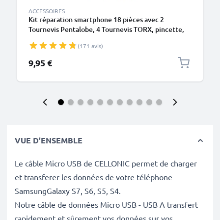
ACCESSOIRES
Kit réparation smartphone 18 pièces avec 2
Tournevis Pentalobe, 4 Tournevis TORX, pincette,
ventouse & plus | outils réparation pour téléphone
(171 avis)
portable Iphone, Samsung, huawei
9,95 €
VUE D'ENSEMBLE
Le câble Micro USB de CELLONIC permet de charger
et transferer les données de votre téléphone
SamsungGalaxy S7, S6, S5, S4.
Notre câble de données Micro USB - USB A transfert
rapidement et sûrement vos données sur vos