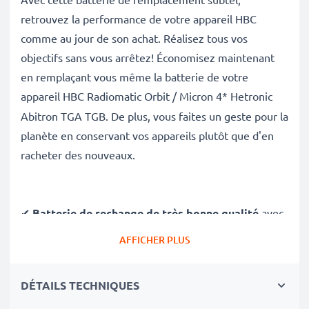
retrouvez la performance de votre appareil HBC
comme au jour de son achat. Réalisez tous vos
objectifs sans vous arrêtez! Économisez maintenant
en remplaçant vous même la batterie de votre
appareil
HBC Radiomatic Orbit / Micron 4* Hetronic
Abitron TGA TGB. De plus, vous faites un geste pour la
planète en conservant vos appareils plutôt que d'en
racheter des nouveaux.
✔
Batterie de rechange de très bonne qualité
avec
une grande
Capacité: 700mAh
AFFICHER PLUS
✔
Longue durée de vie
avec sa Technologie NiMH
morderne et effet de mémoire réduit
DÉTAILS TECHNIQUES
✔
Sécurité et Fiabilité Garanties contre
: Courts-