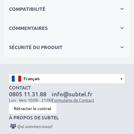
Circuits, Surchauffes, Surtensions
COMPATIBILITÉ
✔
Les batteries sont testées et contrôlées
par des
professionels compétants
✔
100% compatible
avec votre batterie
COMMENTAIRES
d'origine HBC BA222060,FUB
03A,KH68302500,253211
SÉCURITÉ DU PRODUIT
Données techniques:
Marque:
subtel
Capacité
: 700mAh
▾
Tension
: 6V
CONTACT
0805 11.31.88
info@subtel.fr
Type de cellule
: NiMH
Lun - Ven: 10:00 - 21:00
Formulaire de Contact
Dimensions
: 55.84 x 52.12 x 14.09mm
Rétracter le contrat
Couleur
: Bleu
À PROPOS DE SUBTEL
Qui sommes-nous?
Avec subtel – vous avez une batterie pas chère et de