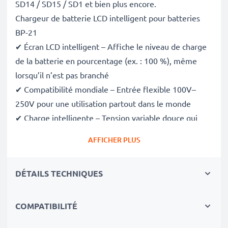
SD14 / SD15 / SD1 et bien plus encore.
Chargeur de batterie LCD intelligent pour batteries
BP-21
✔ Écran LCD intelligent – Affiche le niveau de charge
de la batterie en pourcentage (ex. : 100 %), même
lorsqu’il n’est pas branché
✔ Compatibilité mondiale – Entrée flexible 100V–
250V pour une utilisation partout dans le monde
✔ Charge intelligente – Tension variable douce qui
prolonge la durée de vie de la batterie
AFFICHER PLUS
✔ Sécurité certifiée – Conforme aux normes CE et
RoHS, avec protection contre la surcharge, la
DÉTAILS TECHNIQUES
surchauffe et les courts-circuits
Compact et prêt pour le voyage
✔ Compact et léger – Se glisse parfaitement dans
COMPATIBILITÉ
votre sac photo