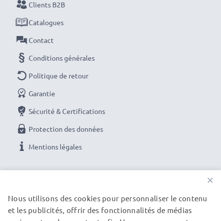
Commandez dès maintenant pour une livraison rapide
Clients B2B
et une garantie de 3 ans !
Catalogues
Contact
Conditions générales
Politique de retour
Garantie
Sécurité & Certifications
Protection des données
Mentions légales
NOS OPTIONS DE PAIEMENT
×
Nous utilisons des cookies pour personnaliser le contenu
et les publicités, offrir des fonctionnalités de médias
NOS PARTENAIRES DE LIVRAISON