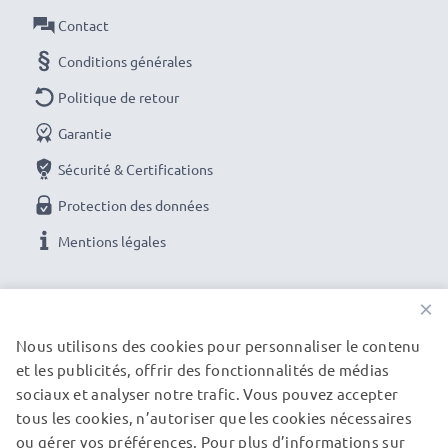
Contact
Conditions générales
Politique de retour
Garantie
Sécurité & Certifications
Protection des données
Mentions légales
NOS OPTIONS DE PAIEMENT
×
Nous utilisons des cookies pour personnaliser le contenu
et les publicités, offrir des fonctionnalités de médias
NOS PARTENAIRES DE LIVRAISON
sociaux et analyser notre trafic. Vous pouvez accepter
tous les cookies, n’autoriser que les cookies nécessaires
ou gérer vos préférences. Pour plus d’informations sur
© subtel.fr 2026