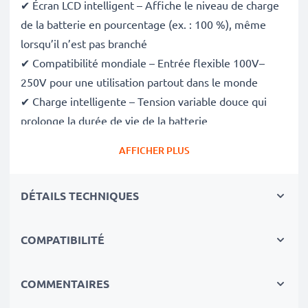
✔ Écran LCD intelligent – Affiche le niveau de charge
de la batterie en pourcentage (ex. : 100 %), même
lorsqu’il n’est pas branché
✔ Compatibilité mondiale – Entrée flexible 100V–
250V pour une utilisation partout dans le monde
✔ Charge intelligente – Tension variable douce qui
prolonge la durée de vie de la batterie
✔ Sécurité certifiée – Conforme aux normes CE et
AFFICHER PLUS
RoHS, avec protection contre la surcharge, la
surchauffe et les courts-circuits
DÉTAILS TECHNIQUES
Compact et prêt pour le voyage
✔ Compact et léger – Se glisse parfaitement dans
votre sac photo
COMPATIBILITÉ
✔ Matériaux durables de qualité – Comprend un câble
de charge flexible et incassable, ainsi qu’un
COMMENTAIRES
adaptateur secteur