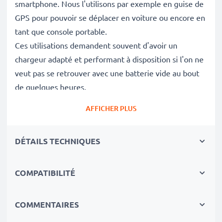
smartphone. Nous l'utilisons par exemple en guise de
GPS pour pouvoir se déplacer en voiture ou encore en
tant que console portable.
Ces utilisations demandent souvent d'avoir un
chargeur adapté et performant à disposition si l'on ne
veut pas se retrouver avec une batterie vide au bout
de quelques heures.
AFFICHER PLUS
Pourquoi mon chargeur ne charge pas mon
téléphone
HTC One A9, A9s, E9, M8, M8 Eye
?
DÉTAILS TECHNIQUES
Vous avez déjà remarqué que lors que vous utilisiez
votre téléphone portable, la charge de votre batterie
n'augmente pas ou très peu? Cela provient
COMPATIBILITÉ
certainement de l'ampérage. Grâce à la vitesse de
charge élevée du chargeur 1A / 1000mA, votre
COMMENTAIRES
smartphone est chargé en peu de temps et prêt à