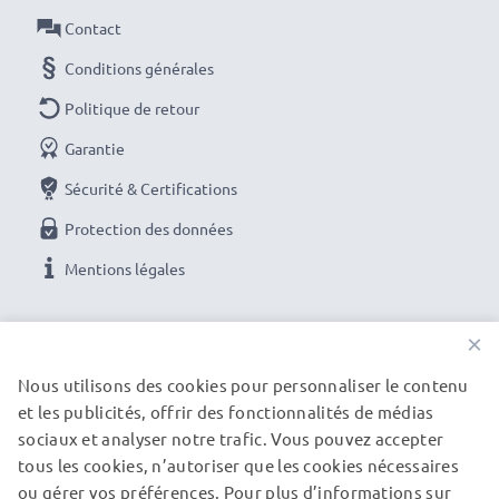
Contact
AC Adapter / Power Supply
Conditions générales
Marque:
subtel Battery charger
Connecteur 1
: Micro USB
Politique de retour
Tension de sortie / Output Volt
: 5V
Garantie
Ampérage de Sortie / Output ampère
: 1A /
Sécurité & Certifications
1000mA
Protection des données
Puissance / Power Watt
: 5W
Longueur de câble
: 1.1m
Mentions légales
Commandez facilement votre chargeur neuf en
NOS OPTIONS DE PAIEMENT
×
ligne
Nous utilisons des cookies pour personnaliser le contenu
et les publicités, offrir des fonctionnalités de médias
NOS PARTENAIRES DE LIVRAISON
Garantie du fabricant 3 ans :
Le chargeur subtel est
sociaux et analyser notre trafic. Vous pouvez accepter
synonyme de sécurité certifiée et de normes de
tous les cookies, n’autoriser que les cookies nécessaires
qualité élevées - vous en profitez avec une garantie
ou gérer vos préférences. Pour plus d’informations sur
© subtel.fr 2026