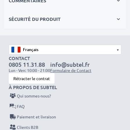
COMMENTAIRES
équipés d'une connectique RCA (jaune (video) / blanc
(Audio Mono))
SÉCURITÉ DU PRODUIT
équipés d'une prise Péritel (adaptateur non fourni)
Idéal pour :
✔ Systèmes de divertissement et audio domestiques
✔ Consoles de jeux
▾
✔ Téléviseurs et projecteurs
CONTACT
0805 11.31.88
info@subtel.fr
✔ Lecteurs DVD et Blu-ray
Lun - Ven: 10:00 - 21:00
Formulaire de Contact
✔ Subwoofers et amplificateurs
Rétracter le contrat
À PROPOS DE SUBTEL
Améliorez votre expérience audio-vidéo avec nos
Qui sommes-nous?
câbles RCA haute qualité de subtel
– commandez
dès maintenant pour une livraison rapide et une
FAQ
garantie de 3 ans !
Paiement et livraison
Clients B2B