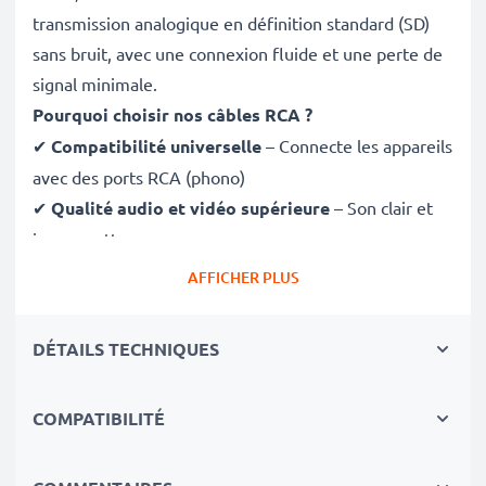
transmission analogique en définition standard (SD)
sans bruit, avec une connexion fluide et une perte de
signal minimale.
Pourquoi choisir nos câbles RCA ?
✔
Compatibilité universelle
– Connecte les appareils
avec des ports RCA (phono)
✔
Qualité audio et vidéo supérieure
– Son clair et
image nette
✔
Connecteurs à ajustement sécurisé
– Assurent
AFFICHER PLUS
une connexion stable sans perte de signal
✔
Construction robuste
– Matériaux de qualité pour
DÉTAILS TECHNIQUES
des performances durablesEntièrement compatible
avec General Imaging E840s / E850 / E1030 / E1035 /
COMPATIBILITÉ
E1040 / E1050TW / E1050
✔ équipés d'une connectique RCA (jaune (video) /
blanc (Audio gauche) - Rouge (Audio droite))