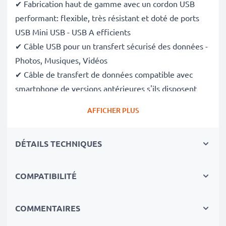
✔ Fabrication haut de gamme avec un cordon USB
performant: flexible, très résistant et doté de ports
USB Mini USB - USB A efficients
✔ Câble USB pour un transfert sécurisé des données -
Photos, Musiques, Vidéos
✔ Câble de transfert de données compatible avec
smartphone de versions antérieures s'ils disposent
des mêmes ports.
AFFICHER PLUS
✔ Câble d'alimentation USB - Charge votre appareil
(
s'il peut être chargé via le port USB
)
DÉTAILS TECHNIQUES
Données techniques du câble USB:
Matériau du Câble
: PVC
COMPATIBILITÉ
Matériau Connecteur
: PVC
Connecteur 1
: Mini USB
COMMENTAIRES
Connecteur 2
: USB A