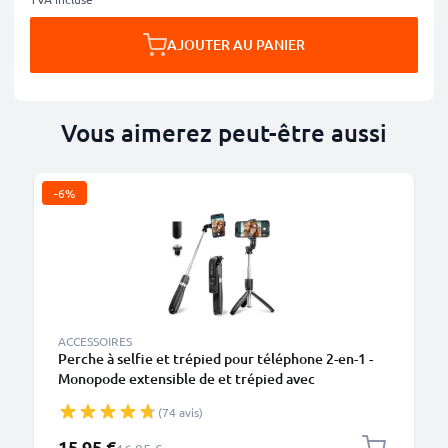
AJOUTER AU PANIER
Vous aimerez peut-être aussi
-6%
ACCESSOIRES
Perche à selfie et trépied pour téléphone 2-en-1 -
Monopode extensible de et trépied avec
télécommande Bluetooth pour smartphone,
(74 avis)
appareil photo, iPhone, GoPro, Android et autres –
Noir
Prix spécial
15,95 €