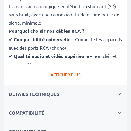
transmission analogique en définition standard (SD)
sans bruit, avec une connexion fluide et une perte de
signal minimale.
Pourquoi choisir nos câbles RCA ?
✔
Compatibilité universelle
– Connecte les appareils
avec des ports RCA (phono)
✔
Qualité audio et vidéo supérieure
– Son clair et
image nette
✔
Connecteurs à ajustement sécurisé
– Assurent
AFFICHER PLUS
une connexion stable sans perte de signal
✔
Construction robuste
– Matériaux de qualité pour
DÉTAILS TECHNIQUES
des performances durablesEntièrement compatible
avec Sanyo Xacti VPC-E10 / Xacti VPC-E60 / Xacti
COMPATIBILITÉ
VPC-E7 / Xacti VPC-E6 / VPC-E1500TP
✔ équipés d'une connectique RCA (jaune (video) /
blanc (Audio gauche) - Rouge (Audio droite))