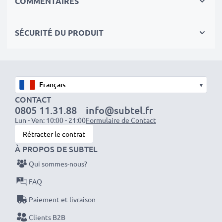
COMMENTAIRES
équipés d'une connectique RCA (jaune (video) / blanc
(Audio Mono))
SÉCURITÉ DU PRODUIT
équipés d'une prise Péritel (adaptateur non fourni)
Idéal pour :
✔ Systèmes de divertissement et audio domestiques
✔ Consoles de jeux
▾
✔ Téléviseurs et projecteurs
CONTACT
0805 11.31.88
info@subtel.fr
✔ Lecteurs DVD et Blu-ray
Lun - Ven: 10:00 - 21:00
Formulaire de Contact
✔ Subwoofers et amplificateurs
Rétracter le contrat
À PROPOS DE SUBTEL
Améliorez votre expérience audio-vidéo avec nos
Qui sommes-nous?
câbles RCA haute qualité de subtel
– commandez
dès maintenant pour une livraison rapide et une
FAQ
garantie de 3 ans !
Paiement et livraison
Clients B2B