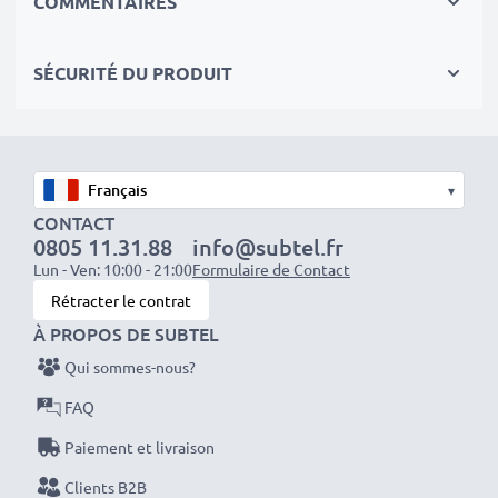
COMMENTAIRES
équipés d'une connectique RCA (jaune (video) / blanc
(Audio Mono))
SÉCURITÉ DU PRODUIT
équipés d'une prise Péritel (adaptateur non fourni)
Idéal pour :
✔ Systèmes de divertissement et audio domestiques
✔ Consoles de jeux
▾
✔ Téléviseurs et projecteurs
CONTACT
0805 11.31.88
info@subtel.fr
✔ Lecteurs DVD et Blu-ray
Lun - Ven: 10:00 - 21:00
Formulaire de Contact
✔ Subwoofers et amplificateurs
Rétracter le contrat
À PROPOS DE SUBTEL
Améliorez votre expérience audio-vidéo avec nos
Qui sommes-nous?
câbles RCA haute qualité de subtel
– commandez
dès maintenant pour une livraison rapide et une
FAQ
garantie de 3 ans !
Paiement et livraison
Clients B2B