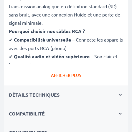
transmission analogique en définition standard (SD)
sans bruit, avec une connexion fluide et une perte de
signal minimale.
Pourquoi choisir nos câbles RCA ?
✔
Compatibilité universelle
– Connecte les appareils
avec des ports RCA (phono)
✔
Qualité audio et vidéo supérieure
– Son clair et
image nette
✔
Connecteurs à ajustement sécurisé
– Assurent
AFFICHER PLUS
une connexion stable sans perte de signal
✔
Construction robuste
– Matériaux de qualité pour
DÉTAILS TECHNIQUES
des performances durablesEntièrement compatible
avec Rollei Flexline 140 / XS-8 / XS-10 / X-8 Compact /
COMPATIBILITÉ
Movieline DV5 / XS-10 in TOUCH
✔ équipés d'une connectique RCA (jaune (video) /
blanc (Audio gauche) - Rouge (Audio droite))