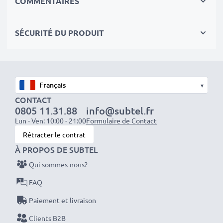
COMMENTAIRES
équipés d'une connectique RCA (jaune (video) / blanc
(Audio Mono))
SÉCURITÉ DU PRODUIT
équipés d'une prise Péritel (adaptateur non fourni)
Idéal pour :
✔ Systèmes de divertissement et audio domestiques
✔ Consoles de jeux
▾
✔ Téléviseurs et projecteurs
CONTACT
0805 11.31.88
info@subtel.fr
✔ Lecteurs DVD et Blu-ray
Lun - Ven: 10:00 - 21:00
Formulaire de Contact
✔ Subwoofers et amplificateurs
Rétracter le contrat
À PROPOS DE SUBTEL
Améliorez votre expérience audio-vidéo avec nos
Qui sommes-nous?
câbles RCA haute qualité de subtel
– commandez
dès maintenant pour une livraison rapide et une
FAQ
garantie de 3 ans !
Paiement et livraison
Clients B2B