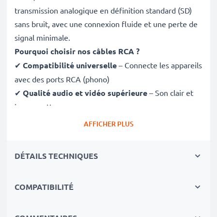
transmission analogique en définition standard (SD)
sans bruit, avec une connexion fluide et une perte de
signal minimale.
Pourquoi choisir nos câbles RCA ?
✔
Compatibilité universelle
– Connecte les appareils
avec des ports RCA (phono)
✔
Qualité audio et vidéo supérieure
– Son clair et
image nette
✔
Connecteurs à ajustement sécurisé
– Assurent
AFFICHER PLUS
une connexion stable sans perte de signal
✔
Construction robuste
– Matériaux de qualité pour
DÉTAILS TECHNIQUES
des performances durablesEntièrement compatible
avec Olympus FE-360 / FE-340 / FE-290 / FE-240 / FE-
COMPATIBILITÉ
190 / FE-230 / FE-370 / FE-20
✔ équipés d'une connectique RCA (jaune (video) /
blanc (Audio gauche) - Rouge (Audio droite))