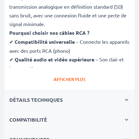
transmission analogique en définition standard (SD)
sans bruit, avec une connexion fluide et une perte de
signal minimale.
Pourquoi choisir nos câbles RCA ?
✔
Compatibilité universelle
– Connecte les appareils
avec des ports RCA (phono)
✔
Qualité audio et vidéo supérieure
– Son clair et
image nette
✔
Connecteurs à ajustement sécurisé
– Assurent
AFFICHER PLUS
une connexion stable sans perte de signal
✔
Construction robuste
– Matériaux de qualité pour
DÉTAILS TECHNIQUES
des performances durablesEntièrement compatible
avec Fuji FinePix S8100fd / FinePix S8000fd / FinePix
COMPATIBILITÉ
S5800 / FinePix F650 / FinePix F50fd
✔ équipés d'une connectique RCA (jaune (video) /
blanc (Audio gauche) - Rouge (Audio droite))