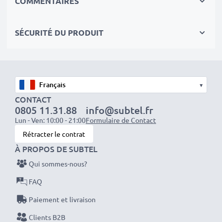
COMMENTAIRES
équipés d'une connectique RCA (jaune (video) / blanc
(Audio Mono))
SÉCURITÉ DU PRODUIT
équipés d'une prise Péritel (adaptateur non fourni)
Idéal pour :
✔ Systèmes de divertissement et audio domestiques
✔ Consoles de jeux
▾
✔ Téléviseurs et projecteurs
CONTACT
0805 11.31.88
info@subtel.fr
✔ Lecteurs DVD et Blu-ray
Lun - Ven: 10:00 - 21:00
Formulaire de Contact
✔ Subwoofers et amplificateurs
Rétracter le contrat
À PROPOS DE SUBTEL
Améliorez votre expérience audio-vidéo avec nos
Qui sommes-nous?
câbles RCA haute qualité de subtel
– commandez
dès maintenant pour une livraison rapide et une
FAQ
garantie de 3 ans !
Paiement et livraison
Clients B2B