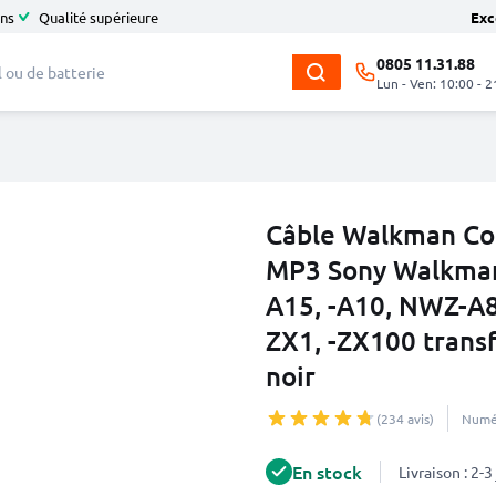
ans
Qualité supérieure
Exc
0805 11.31.88
Lun - Ven: 10:00 - 2
Câble Walkman Con
MP3 Sony Walkma
A15, -A10, NWZ-A
ZX1, -ZX100 trans
noir
(234 avis)
Numér
En stock
Livraison : 2-