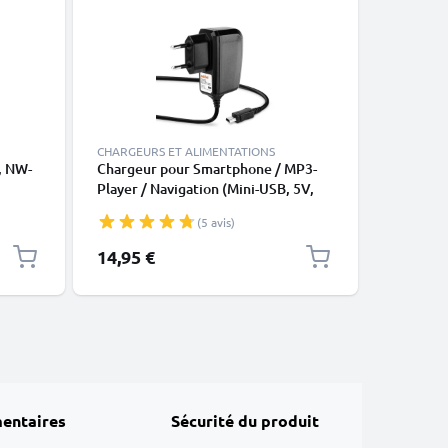
CHARGEURS ET ALIMENTATIONS
CHARGEUR
, NW-
Chargeur pour Smartphone / MP3-
CELLONIC
Player / Navigation (Mini-USB, 5V,
Chargeur
2A / 2000mA / 1,2m) - Alimentation
Câble de
(5 avis)
2A / 2000mA, Cordon / Câble de
Ordinate
Charge 1,2m
Enceinte
14,95 €
33,95 €
2x Charg
Noir et B
entaires
Sécurité du produit