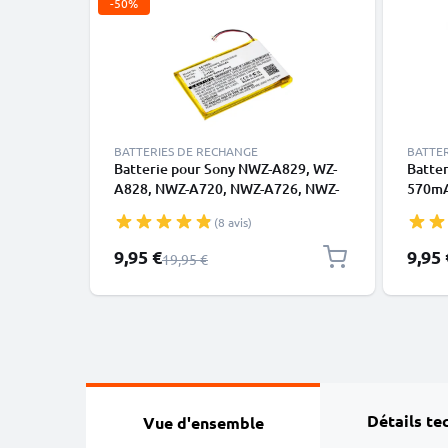
-50%
BATTERIES DE RECHANGE
BATTE
Batterie pour Sony NWZ-A829, WZ-
Batter
A828, NWZ-A720, NWZ-A726, NWZ-
570mA
A728, NWZ-820, NWZ-A826, NWZ-
E436,
(8 avis)
A729, NWZ-S738, NWZ-S738F,
LIS1374HNPA - 650mAh 3.7V de
Prix spécial
9,95 €
9,95 
Prix normal
19,95 €
CELLONIC
Détails te
Vue d'ensemble