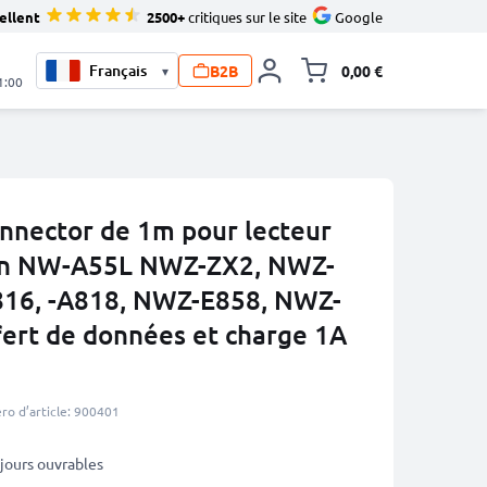
ellent
2500+
critiques sur le site
Google
B2B
0,00 €
▾
Toggle minicart, L
1:00
nector de 1m pour lecteur
n NW-A55L NWZ-ZX2, NWZ-
816, -A818, NWZ-E858, NWZ-
fert de données et charge 1A
o d’article: 900401
3 jours ouvrables