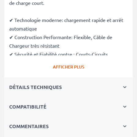
de charge court.
✔ Technologie moderne: chargement rapide et arrêt
automatique
✔ Construction Performante: Flexible, Câble de
Chargeur très résistant
✔ Sécurité et Fiabilité contre : Courts-Circuits,
Surchauffe, Surtension
AFFICHER PLUS
✔ Adaptable et Pratique ce Chargeur est aussi optimal
pour enmener vos appareils en voyage.
DÉTAILS TECHNIQUES
✔ Flexible tension d'entrée & LED signalisant le
niveau de charge
COMPATIBILITÉ
Quelque que soit la puissance dont vous avez besoin,
le chargeur de batterie de subtel fournira l'énergie
COMMENTAIRES
adaptée à vos navigateur GPS!