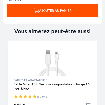
AJOUTER AU PANIER
Vous aimerez peut-être aussi
M
CÂBLES ET ADAPTATEURS
Câble Micro USB 1m pour casque data et charge 1A
PVC blanc
(50 avis)
4,95 €