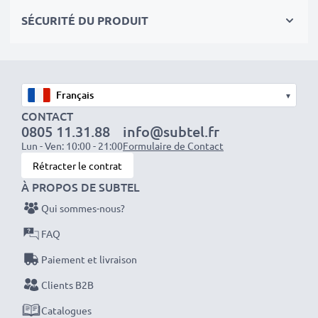
SÉCURITÉ DU PRODUIT
Spécifications techniques:
Entrée / Input
: 100V - 250V
Connecteur 1
: Micro USB
▾
CONTACT
Tension de sortie / Output Volt
: 5V
0805 11.31.88
info@subtel.fr
Lun - Ven: 10:00 - 21:00
Formulaire de Contact
Rétracter le contrat
Ampérage de Sortie / Output ampère
: 1A /
À PROPOS DE SUBTEL
1000mA
Qui sommes-nous?
Puissance / Power Watt
: 5W
FAQ
Paiement et livraison
Longueur de câble
: 1.1m
Clients B2B
Catalogues