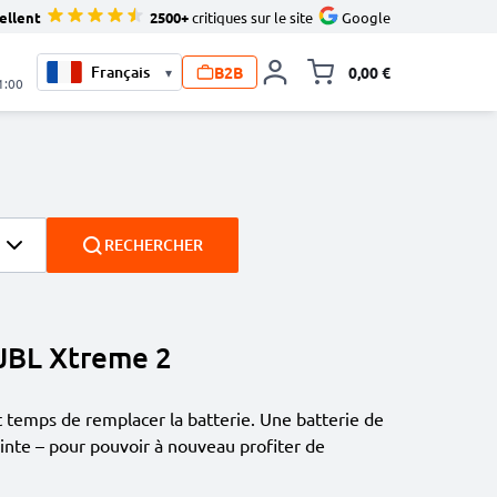
ellent
2500+
critiques sur le site
Google
B2B
0,00 €
▾
Toggle minicart, L
1:00
RECHERCHER
JBL Xtreme 2
t temps de remplacer la batterie. Une batterie de
nte – pour pouvoir à nouveau profiter de