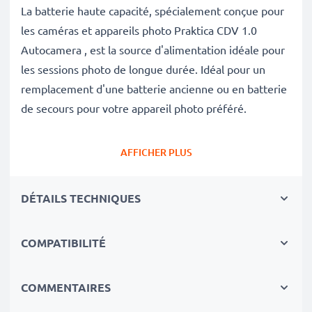
La batterie haute capacité, spécialement conçue pour
les caméras et appareils photo Praktica CDV 1.0
Autocamera , est la source d'alimentation idéale pour
les sessions photo de longue durée. Idéal pour un
remplacement d'une batterie ancienne ou en batterie
de secours pour votre appareil photo préféré.
Avec cette batterie neuve de substitution CELLONIC,
AFFICHER PLUS
retrouvez la performance de votre appareil photo
comme au jour de son achat.
DÉTAILS TECHNIQUES
✔
Batterie de rechange de très bonne qualité
avec
COMPATIBILITÉ
une grande
Capacité: 900mAh
✔
Longue durée de vie
avec sa ✔
Sécurité et
Fiabilité Garanties contre
: Courts-Circuits,
COMMENTAIRES
Surchauffes, Surtensions