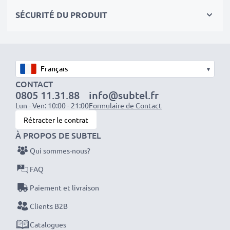
✔
Les batteries sont testées et contrôlées
par des
SÉCURITÉ DU PRODUIT
professionels compétants
✔
100% compatible
avec votre batterie
d'origine Praktica BL-4C
▾
Données techniques:
CONTACT
0805 11.31.88
info@subtel.fr
Marque:
CELLONIC
Lun - Ven: 10:00 - 21:00
Formulaire de Contact
Capacité
: 900mAh
Rétracter le contrat
Tension
: 3.6V - 3.7V
À PROPOS DE SUBTEL
Type de cellule
: Lithium Ion
Qui sommes-nous?
Couleur
: noir
FAQ
Avec CELLONIC – vous avez une batterie neuve de
Paiement et livraison
rechange pas chère et de grande qualité pour votre
Clients B2B
appareil Praktica CDV 1.0 Autocamera.
Catalogues