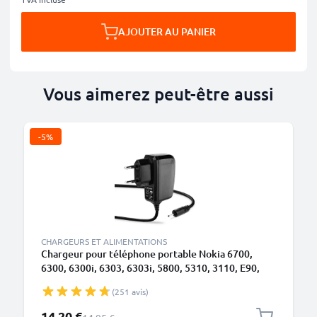
AJOUTER AU PANIER
Vous aimerez peut-être aussi
-5%
CHARGEURS ET ALIMENTATIONS
Chargeur pour téléphone portable Nokia 6700,
6300, 6300i, 6303, 6303i, 5800, 5310, 3110, E90,
E72, E71, N73, N70, N8 - Alimentation 0.5A / 500mA
(251 avis)
smartphone, Cordon / Câble de Charge 1.10m
Prix spécial
14,20 €